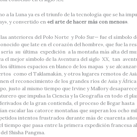
no a la Luna ya es el triunfo de la tecnología que se ha imp
play», y convertido en
«el arte de hacer más con menos»
.
s anteriores del Polo Norte y Polo Sur— fue el símbolo de
onocido que late en el corazón del hombre», que fue la r
e sería su última expedición a la montaña más alta del mun
a el mejor símbolo de la Aventura del siglo XX, tan avent
n los últimos espacios en blanco de los mapas y se alcanz
ertos como el Taklamakán, y otros lugares remotos de Asia 
nen el reconocimiento de los grandes ríos de Asia y África 
po, justo al mismo tiempo que Irvine y Mallory desaparece
turero que impulsa la Ciencia y la Geografía en todo el pl
derivados de la gran contienda, el proceso de llegar hasta 
ían escalar las catorce montañas que superan los ocho mi
petidos intentos frustrados durante más de cuarenta años,
l tiempo que pasa entre la primera expedición francesa a
 del Shisha Pangma.