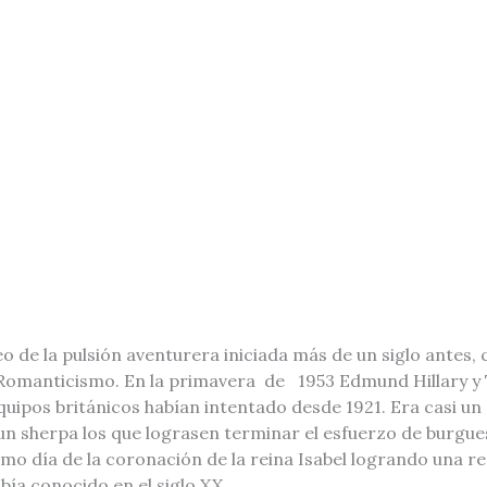
o de la pulsión aventurera iniciada más de un siglo antes, 
l Romanticismo. En la primavera de 1953 Edmund Hillary y
uipos británicos habían intentado desde 1921. Era casi un 
un sherpa los que lograsen terminar el esfuerzo de burgue
ismo día de la coronación de la reina Isabel logrando una 
bía conocido en el siglo XX.