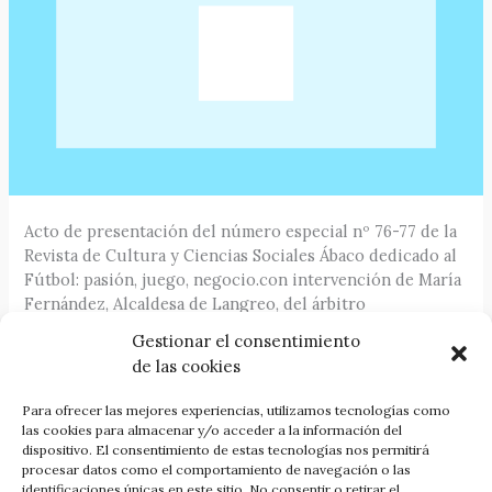
Acto de presentación del número especial nº 76-77 de la
Revista de Cultura y Ciencias Sociales Ábaco dedicado al
Fútbol: pasión, juego, negocio.con intervención de María
Fernández, Alcaldesa de Langreo, del árbitro
internacional Mejuto González y articulistas en este
Gestionar el consentimiento
Ábaco futbolero: Nacho Fdez. del Castro y Juan J. Alonso.
de las cookies
El mismo tendrá lugar en La Felguera, Salón de Actos del
Para ofrecer las mejores experiencias, utilizamos tecnologías como
Museo de la Siderurgia de Asturias (MUSI), el próximo
las cookies para almacenar y/o acceder a la información del
viernes, 9 de Mayo de 2014, a las 19.30 horas.
dispositivo. El consentimiento de estas tecnologías nos permitirá
procesar datos como el comportamiento de navegación o las
identificaciones únicas en este sitio. No consentir o retirar el