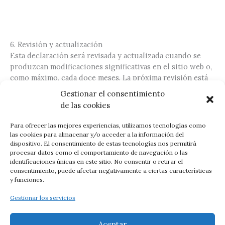
6. Revisión y actualización
Esta declaración será revisada y actualizada cuando se
produzcan modificaciones significativas en el sitio web o,
como máximo, cada doce meses. La próxima revisión está
prevista para el 5 de mayo de 2027.
Gestionar el consentimiento
de las cookies
Para ofrecer las mejores experiencias, utilizamos tecnologías como
las cookies para almacenar y/o acceder a la información del
Nota legal
dispositivo. El consentimiento de estas tecnologías nos permitirá
Esta declaración de accesibilidad ha sido elaborada de
procesar datos como el comportamiento de navegación o las
conformidad con el Real Decreto 1112/2018, de 7 de
identificaciones únicas en este sitio. No consentir o retirar el
septiembre, sobre accesibilidad de los sitios web y
consentimiento, puede afectar negativamente a ciertas características
y funciones.
aplicaciones para dispositivos móviles del sector público,
en cumplimiento de la Directiva (UE) 2016/2102 del
Gestionar los servicios
Parlamento Europeo y del Consejo.
Aceptar