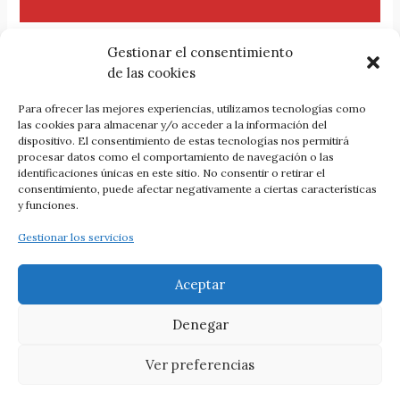
Gestionar el consentimiento
de las cookies
Para ofrecer las mejores experiencias, utilizamos tecnologías como
Comprar la revista Ábaco 125-126
las cookies para almacenar y/o acceder a la información del
dispositivo. El consentimiento de estas tecnologías nos permitirá
procesar datos como el comportamiento de navegación o las
identificaciones únicas en este sitio. No consentir o retirar el
consentimiento, puede afectar negativamente a ciertas características
y funciones.
Gestionar los servicios
ANTERIOR
SIGUIENTE
Aceptar
Denegar
Todos los derechos reservados © 2026 Revista Ábaco || Créditos:
Ver preferencias
1331
&
Tema Astra para WordPress
||
Cookies
·
Privacidad
·
Accesibilidad