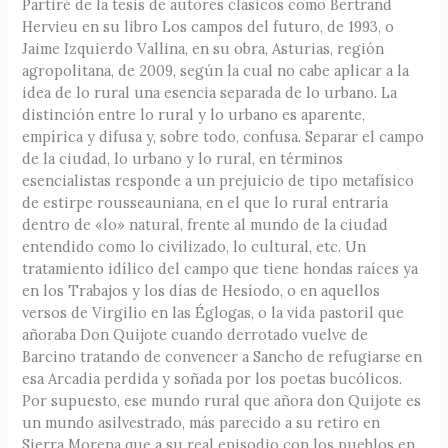
Partiré de la tesis de autores clásicos como Bertrand
Hervieu en su libro Los campos del futuro, de 1993, o
Jaime Izquierdo Vallina, en su obra, Asturias, región
agropolitana, de 2009, según la cual no cabe aplicar a la
idea de lo rural una esencia separada de lo urbano. La
distinción entre lo rural y lo urbano es aparente,
empírica y difusa y, sobre todo, confusa. Separar el campo
de la ciudad, lo urbano y lo rural, en términos
esencialistas responde a un prejuicio de tipo metafísico
de estirpe rousseauniana, en el que lo rural entraría
dentro de «lo» natural, frente al mundo de la ciudad
entendido como lo civilizado, lo cultural, etc. Un
tratamiento idílico del campo que tiene hondas raíces ya
en los Trabajos y los días de Hesíodo, o en aquellos
versos de Virgilio en las Églogas, o la vida pastoril que
añoraba Don Quijote cuando derrotado vuelve de
Barcino tratando de convencer a Sancho de refugiarse en
esa Arcadia perdida y soñada por los poetas bucólicos.
Por supuesto, ese mundo rural que añora don Quijote es
un mundo asilvestrado, más parecido a su retiro en
Sierra Morena que a su real episodio con los pueblos en