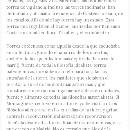
coliseos, las iglesias y las catedrales, las innumerables
torres de vigilancia, incluso las torres inclinadas, han
delimitado y afirmado la existencia del sistema urbano, de
los estados. Allí donde hay torres hay un estado. Esas
torres que regulaban el tiempo, analizadas por Benjamín
Coriat en su mítico libro, El taller y el cronómetro.
Torres eotécnicas como aquella desde la que escuchaba
en su lectura Quevedo el susurro de los muertos,
símbolo de la especulación más depurada (la torre de
marfil), fuente de toda la filosofía idealista; torres
paleotécnicas, que suben al cielo para horadar las
entrañas de la tierra, los casilletes que siembran el
territorio rural de las montañas asturianas y que
transformaron en su día fugazmente aldeas en ciudades,
fuente y alimento de todas las filosofías materialistas. Si
Montaigne se recluyó en una torre, yo he visto a otros
filósofos adentrarse en las entrañas de la tierra y gritar
contra la reconversión industrial; una reconversión
diseñada desde altas torres financieras, neotécnicas, esas
que crecen en Madrid. No es extraño que Alex de la