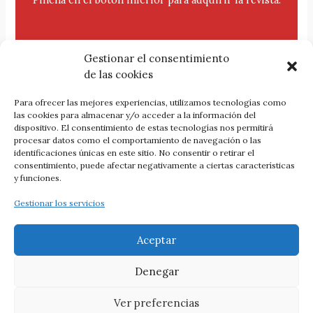
Gestionar el consentimiento
de las cookies
Para ofrecer las mejores experiencias, utilizamos tecnologías como
las cookies para almacenar y/o acceder a la información del
dispositivo. El consentimiento de estas tecnologías nos permitirá
procesar datos como el comportamiento de navegación o las
Comprar esta revista
identificaciones únicas en este sitio. No consentir o retirar el
consentimiento, puede afectar negativamente a ciertas características
y funciones.
Gestionar los servicios
ANTERIOR
SIGUIENTE
Aceptar
Denegar
Todos los derechos reservados © 2026 Revista Ábaco || Créditos:
Ver preferencias
1331
&
Tema Astra para WordPress
||
Cookies
·
Privacidad
·