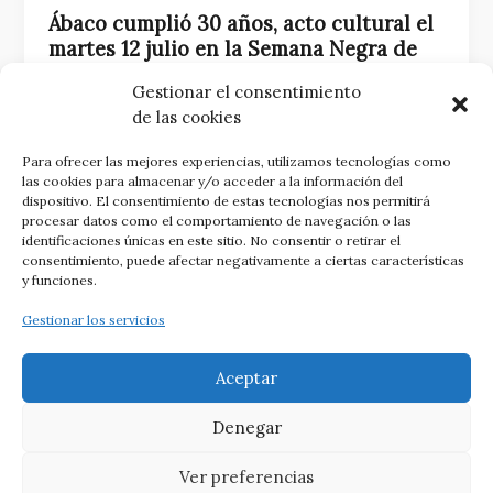
Ábaco cumplió 30 años, acto cultural el
martes 12 julio en la Semana Negra de
Gijón
Gestionar el consentimiento
4 julio, 2016
de las cookies
El martes día 12 de julio, a las 21.15 se celebra en la
Para ofrecer las mejores experiencias, utilizamos tecnologías como
carpa 3 de la Semana Negra de Gijón un acto
las cookies para almacenar y/o acceder a la información del
conmemorativo de los 30 años de la revista Ábaco,
dispositivo. El consentimiento de estas tecnologías nos permitirá
el tema gira acerca de
las revistas culturales, su
procesar datos como el comportamiento de navegación o las
identificaciones únicas en este sitio. No consentir o retirar el
trayectoria y futuro
.
Continuar leyendo
Ábaco
consentimiento, puede afectar negativamente a ciertas características
cumplió 30 años, acto cultural el martes 12 julio en
y funciones.
la Semana Negra de Gijón
Gestionar los servicios
Aceptar
Denegar
Todos los derechos reservados © 2026 Revista Ábaco || Créditos:
Ver preferencias
1331
&
Tema Astra para WordPress
||
Cookies
·
Privacidad
·