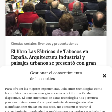
Ciencias sociales
,
Eventos y presentaciones
El libro Las Fábricas de Tabacos en
España. Arquitectura Industrial y
paisajes urbanos se presentó con gran
éxito en Gijón
Gestionar el consentimiento
20 diciembre, 2018
de las cookies
El libro Las Fábricas de Tabacos en España.
Para ofrecer las mejores experiencias, utilizamos tecnologías como
Arquitectura industrial y paisajes urbanos, de
las cookies para almacenar y/o acceder a la información del
Carolina Castañeda López, se presentó con gran
dispositivo. El consentimiento de estas tecnologías nos permitirá
éxito de público y de crítica en Gijón…
Continuar
procesar datos como el comportamiento de navegación o las
identificaciones únicas en este sitio. No consentir o retirar el
leyendo
El libro Las Fábricas de Tabacos en
consentimiento, puede afectar negativamente a ciertas características