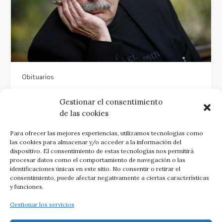
Obituarios
Juan Cueto se nos ha ido. El adiós a un
Gestionar el consentimiento
maestro | ✎ Miguel Álvarez Areces
de las cookies
14 enero, 2019
Para ofrecer las mejores experiencias, utilizamos tecnologías como
Juan Cueto Alas, intelectual asturiano y maestro de
las cookies para almacenar y/o acceder a la información del
la comunicación, analizó la globalización como una
dispositivo. El consentimiento de estas tecnologías nos permitirá
imposición de imágenes, transformando la crítica
procesar datos como el comportamiento de navegación o las
identificaciones únicas en este sitio. No consentir o retirar el
cultural mediante su labor en Canal+ y la prensa.
consentimiento, puede afectar negativamente a ciertas características
Continuar leyendo
Juan Cueto se nos ha ido. El
y funciones.
adiós a un maestro | ✎ Miguel Álvarez Areces
Gestionar los servicios