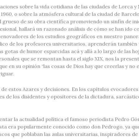
iones sobre la vida cotidiana de las ciudades de Lorca y 
960, o sobre la atmósfera cultural de la ciudad de Barcelo
 grueso de su obra científica promoviendo un sinfín de ini
fesional, hallará un razonado análisis de cómo se han ido
y renovadores de los estudios geográficos en nuestro pan
blico de los profesores universitarios, aprenderán tambi
gotas de humor esparcidas acá y allá a lo largo de las hojas
onales que se remontan hasta el siglo XIX, nos la presen
e en su opinión “las cosas de Dios hay que creerlas y no es
riguar.
 de estos Azares y decisiones. En los capítulos evocadores
res de los disidentes y opositores de la dictadura, sarcást
entar la actualidad política el famoso periodista Pedro Gó
rista era popularmente conocido como don Pedrogo, ya q
scos que poblaban las aulas universitarias, inspiradores d