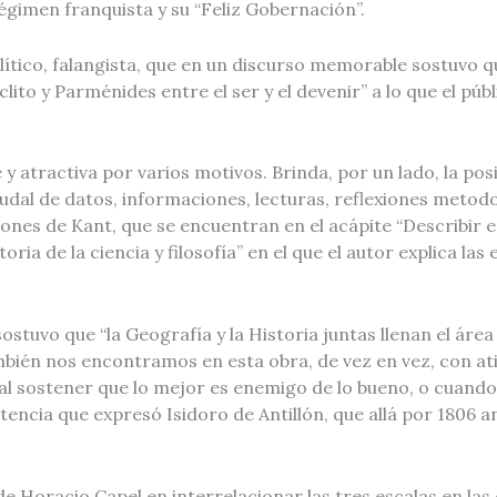
régimen franquista y su “Feliz Gobernación”.
lítico, falangista, que en un discurso memorable sostuvo q
lito y Parménides entre el ser y el devenir” a lo que el pú
y atractiva por varios motivos. Brinda, por un lado, la pos
al de datos, informaciones, lecturas, reflexiones metodoló
iones de Kant, que se encuentran en el acápite “Describir
oria de la ciencia y filosofía” en el que el autor explica l
 sostuvo que “la Geografía y la Historia juntas llenan el ár
 También nos encontramos en esta obra, de vez en vez, con 
 al sostener que lo mejor es enemigo de lo bueno, o cuand
tencia que expresó Isidoro de Antillón, que allá por 1806 a
de Horacio Capel en interrelacionar las tres escalas en la