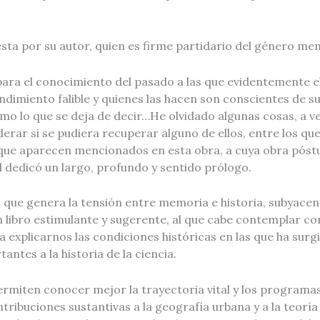
sta por su autor, quien es firme partidario del género mem
ara el conocimiento del pasado a las que evidentemente el 
imiento falible y quienes las hacen son conscientes de sus
mo lo que se deja de decir…He olvidado algunas cosas, a ve
derar si se pudiera recuperar alguno de ellos, entre los qu
 que aparecen mencionados en esta obra, a cuya obra póstu
dedicó un largo, profundo y sentido prólogo.
ue genera la tensión entre memoria e historia, subyacente
 libro estimulante y sugerente, al que cabe contemplar co
 explicarnos las condiciones históricas en las que ha sur
ntes a la historia de la ciencia.
rmiten conocer mejor la trayectoria vital y los programas
ribuciones sustantivas a la geografía urbana y a la teoría 