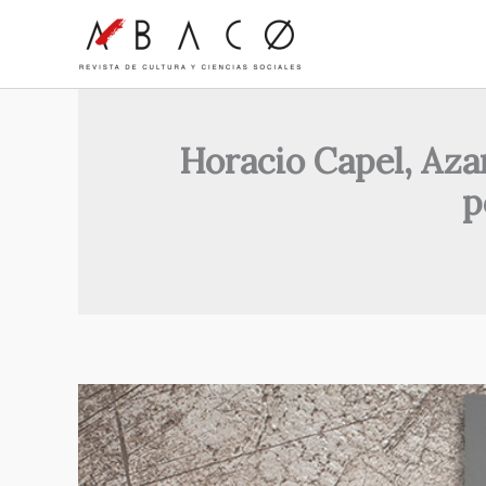
Ir
al
contenido
Horacio Capel, Aza
p