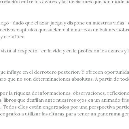
errelación entre los azares y las decisiones que han modela
ego –dado que el azar juega y dispone en nuestras vidas- q
espectivos capítulos que suelen culminar con un balance sob
y científica.
vista al respecto: “en la vida y en la profesión los azares 
que influye en el derrotero posterior. Y ofrecen oportunid
aro que no son determinaciones absolutas. A partir de tod
s por la riqueza de informaciones, observaciones, reflexion
s, libros que desfilan ante nuestros ojos en un animado fri
ra. Todos ellos están engarzados por una perspectiva partic
geógrafos a utilizar las alturas para tener un panorama g