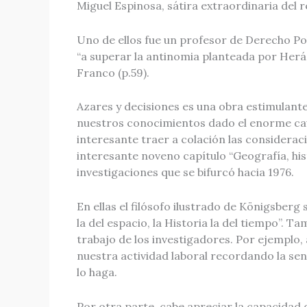
Miguel Espinosa, sátira extraordinaria del 
Uno de ellos fue un profesor de Derecho Po
“a superar la antinomia planteada por Herác
Franco (p.59).
Azares y decisiones es una obra estimulante 
nuestros conocimientos dado el enorme caud
interesante traer a colación las considerac
interesante noveno capítulo “Geografía, hist
investigaciones que se bifurcó hacia 1976.
En ellas el filósofo ilustrado de Königsberg
la del espacio, la Historia la del tiempo”.
trabajo de los investigadores. Por ejemplo,
nuestra actividad laboral recordando la sen
lo haga.
Por otra parte, cabe apreciar la capacidad 