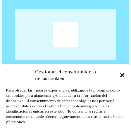
Gestionar el consentimiento
de las cookies
El miercoles 3 de diciembre en la librería
Más Puro Verso
de Montevideo se presenta a las 20 horas el libro de
Para ofrecer las mejores experiencias, utilizamos tecnologías como
Manuel de la Iglesia Caruncho titulado
Los dioses de la
las cookies para almacenar y/o acceder a la información del
dispositivo. El consentimiento de estas tecnologías nos permitirá
sombra juegan pelota
, junto al autor intervienen Lucy
procesar datos como el comportamiento de navegación o las
Garrido y Denise Cook, la publicación es novedad en la
identificaciones únicas en este sitio. No consentir o retirar el
colección Máquina de las Palabras de Cicees. Puedes
consentimiento, puede afectar negativamente a ciertas características
obtenerla a través de la cesta de compra de esta web.
y funciones.