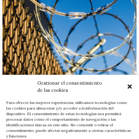
Gestionar el consentimiento
El miércoles día 13 de Marzo, a las 19,30 horas, en el
de las cookies
Espacio Cultural La Manzorga, c/del Carmen de Gijón, se
presenta y debate la revista Abaco nº 78 dedicada a
Para ofrecer las mejores experiencias, utilizamos tecnologías como
«Miradas a un fascismo insistente: El malestar en la
las cookies para almacenar y/o acceder a la información del
dispositivo. El consentimiento de estas tecnologías nos permitirá
democracia, intervienen: Nacho F Castro y Sergio
procesar datos como el comportamiento de navegación o las
Delgado, colaboradores en este número de la revista así
identificaciones únicas en este sitio. No consentir o retirar el
como los activistas sociales: Verónica Rodriguez y Emilio
consentimiento, puede afectar negativamente a ciertas características
León.
y funciones.