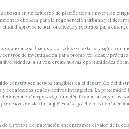
se basan en un esfuerzo de planificación e inversión dirigi
amientas eficaces para la regeneración urbana y el desarr
 la ciudad aproveche sus fortalezas y recursos para emerg
s económicos, físicos y de redes o clusters, y siguen un mo
y centros de investigación para promover ideas y práctic
niversidades, a su vez, crean nuevas oportunidades de inv
uido constituyen activos tangibles en el desarrollo del dist
es y económicas son los activos intangibles. La proximidad
ndedor, sin embargo, exige también fomentar aspectos soc
 procesos sociales intangibles a largo plazo, como la calid
a de distritos de innovación encontramos el valor de la col