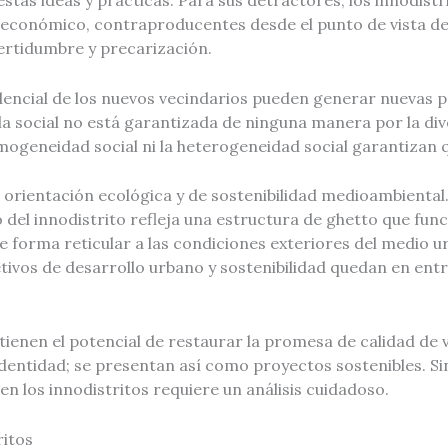
stas ideas y prácticas. Para sus detractores, los innodistr
a económico, contraproducentes desde el punto de vista de
ertidumbre y precarización.
sidencial de los nuevos vecindarios pueden generar nuevas 
a social no está garantizada de ninguna manera por la dive
mogeneidad social ni la heterogeneidad social garantizan q
 orientación ecológica y de sostenibilidad medioambienta
 del innodistrito refleja una estructura de ghetto que fu
 forma reticular a las condiciones exteriores del medio ur
tivos de desarrollo urbano y sostenibilidad quedan en ent
ienen el potencial de restaurar la promesa de calidad de vid
la identidad; se presentan así como proyectos sostenibles. 
 los innodistritos requiere un análisis cuidadoso.
ritos