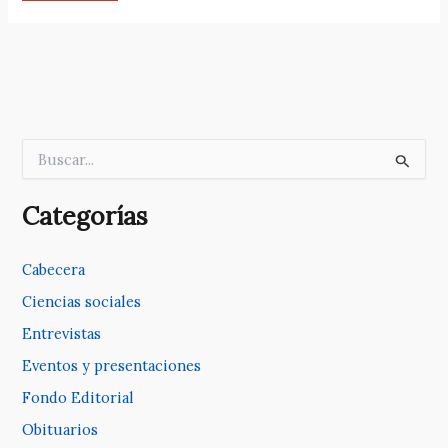
B
u
s
c
Categorías
a
r
p
Cabecera
o
Ciencias sociales
r
:
Entrevistas
Eventos y presentaciones
Fondo Editorial
Obituarios