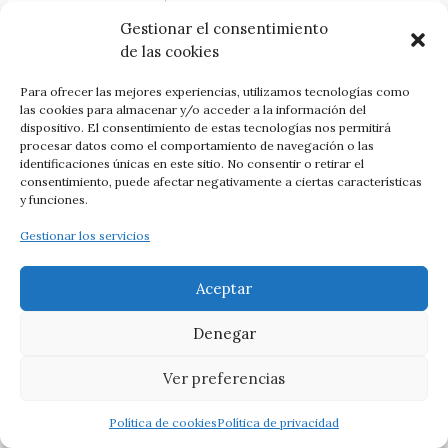
documento de la Comisión Europea “Directrices éticas
Gestionar el consentimiento
para una Inteligencia Artificial fiable”.
de las cookies
Posthumanism and technoethics: a philosophical
Para ofrecer las mejores experiencias, utilizamos tecnologías como
approach to artificial intelligence
las cookies para almacenar y/o acceder a la información del
dispositivo. El consentimiento de estas tecnologías nos permitirá
procesar datos como el comportamiento de navegación o las
Ernesto Baltar García-Peñuela
identificaciones únicas en este sitio. No consentir o retirar el
consentimiento, puede afectar negativamente a ciertas características
Keywords:
transhumanism, post-humanism, technoethics,
y funciones.
artificial intelligence, robotics.
Gestionar los servicios
Abstract:
Technoethics —and in particular the ethics of
artificial intelligence, as applied ethics that focuses on
the normative problems of the development, deployment
Aceptar
and use of AI— must consider how to contribute offering
more concrete and clarified orientations in order to
Denegar
identify what we should do, beyond what we can do
today or what we will be able to do in the future thanks
Ver preferencias
to technology. Based on the contemporary philosophical
debates on post-humanism, transhumanism and the
Política de cookies
Política de privacidad
notion of racionality of AI, we analyze the recent report