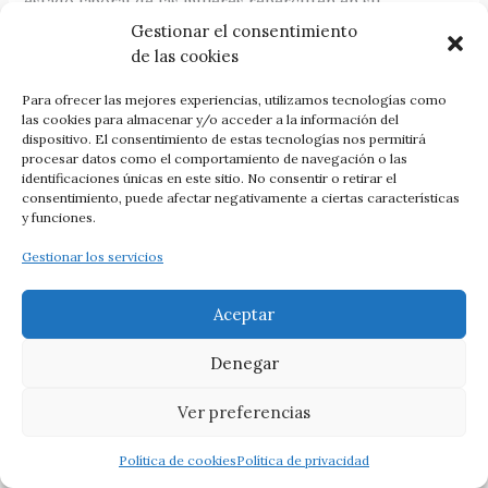
estado laboral de las mujeres repercuten en su
autonomía para tomar decisiones en el hogar.
Gestionar el consentimiento
de las cookies
12. PALESTINIAN WOMEN’S LACK OF AUTONOMY IN
DOMESTIC DECISION-MAKING
Para ofrecer las mejores experiencias, utilizamos tecnologías como
las cookies para almacenar y/o acceder a la información del
dispositivo. El consentimiento de estas tecnologías nos permitirá
Keywords:
decision-making, autonomy, women,
procesar datos como el comportamiento de navegación o las
patriarchal society
identificaciones únicas en este sitio. No consentir o retirar el
Abstract:
The study addressed the challenges impeding
consentimiento, puede afectar negativamente a ciertas características
y funciones.
Palestinian women from fully autonomy in household
decision-making. A sample of three hundred eighty-four
Gestionar los servicios
women, randomly selected in the West Bank during 2018
participated in the study. The findings demonstrate that
Aceptar
Palestinian women hold low level of decision-making
autonomy that don not exceed their own expenditures,
Denegar
and daily household expenditures. Current statistics
revealed that religion, educational level, number of
children, and work status of the women contributed to
Ver preferencias
their autonomy of household decision making.
Política de cookies
Política de privacidad