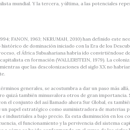
ista mundial. Y la tercera, y última, a las potenciales rep
y 1994; FANON, 1963; NKRUMAH, 2010) han definido este neo
stórico de dominación iniciado con la Era de los Descubrim
roceso, el África Subsahariana habría ido convirtiéndose
capitalista en formación (WALLERSTEIN, 1979). La coloni
a, mientras que las descolonizaciones del siglo XX no habría
te.
 términos generales, se acostumbra a dar un paso más alla
ro quizá también minusvalora otros de gran importancia. Se
con el conjunto del así llamado ahora Sur Global, es tambié
buye un papel estratégico como suministradora de materias 
 industriales a bajo precio. Es esta disminución en los c
uencia, el funcionamiento y la pervivencia del sistema capit
ente a cómo se ha ido conformando en el curso de los siglos