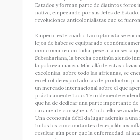
Estados y forman parte de distintos foros in
nativa, empezando por sus Jefes de Estado. E
revoluciones anticolonialistas que se fueron
Empero, este cuadro tan optimista se ensom
lejos de haberse equiparado económicament
como ocurre con India, pese a la miseria que
Subsahariana, la brecha continúa siendo inm
la pobreza masiva. Más allá de estas obvia
excolonias, sobre todo las africanas, se enc
en el rol de exportadoras de productos prim
un mercado internacional sobre el que apena
prácticamente todo. Terriblemente endeudad
que ha de dedicar una parte importante de 
raramente consiguen. A todo ello se añade 
Una economía débil da lugar además a una 
todos los concomitantes desequilibrios infl
resultar aún peor que la enfermedad, al at