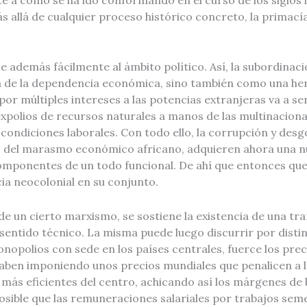
 allá de cualquier proceso histórico concreto, la primacía
además fácilmente al ámbito político. Así, la subordina
de la dependencia económica, sino también como una herr
da por múltiples intereses a las potencias extranjeras va 
s expolios de recursos naturales a manos de las multinacion
s condiciones laborales. Con todo ello, la corrupción y de
s del marasmo económico africano, adquieren ahora una n
mponentes de un todo funcional. De ahí que entonces que
cia neocolonial en su conjunto.
o de un cierto marxismo, se sostiene la existencia de una tr
l sentido técnico. La misma puede luego discurrir por disti
opolios con sede en los países centrales, fuerce los preci
acaben imponiendo unos precios mundiales que penalicen a
s más eficientes del centro, achicando así los márgenes d
 posible que las remuneraciones salariales por trabajos se