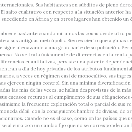
ternacionales. Sus habitantes son súbditos de pleno derech
l salto cualitativo con respecto a la situación anterior ha
 sucediendo en África y en otros lugares han obtenido un e
brece bastante cuando miramos las cosas desde otro punto
e a sus antiguas metrópolis. Bien es cierto que algunas 
 sigue atenazando a una gran parte de su población. Pero e
ensa. No se trata únicamente de diferencias en la renta per
s diferencias cuantitativas, persiste una patente dependenc
uentran a día de hoy privadas de los atributos fundamenta
arios, a veces en régimen casi de monocultivo, sus ingres
s ejercen ningún control. Sin una mínima diversificació
as las más de las veces, se hallan desprovistas de la más
sus escasos recursos al cumplimiento de sus obligaciones
asimismo la frecuente explotación total o parcial de sus 
moneda débil, con la consiguiente hambre de divisas, de ord
acionarios. Cuando no es el caso, como en los países que 
arse al euro con un cambio fijo que no se corresponde con 