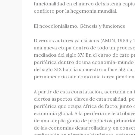
funcionalidad en el marco del sistema capital
conflicto por la hegemonía mundial.
El neocolonialismo. Génesis y funciones
Diversos autores ya clásicos (AMIN, 1986 
una nueva etapa dentro de todo un proceso hi
mediados del siglo XV. En el curso de este p
periférica dentro de una economía-mundo 
del siglo XIX habría supuesto su fase álgid
permanecería aún como una tarea pendien
A partir de esta constatación, acertada en
ciertos aspectos claves de esta realidad, pe
periférica que ocupa África de facto, junto 
economía global. A la periferia se le atri
de una amplia gama de productos primarios e
de las economías desarrolladas y, en consec
explicación en términos históricos, refer