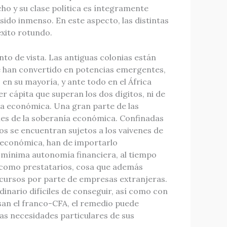
o y su clase política es íntegramente
 sido inmenso. En este aspecto, las distintas
́xito rotundo.
 de vista. Las antiguas colonias están
se han convertido en potencias emergentes,
n su mayoría, y ante todo en el África
 cápita que superan los dos dígitos, ni de
ia económica. Una gran parte de las
les de la soberanía económica. Confinadas
os se encuentran sujetos a los vaivenes de
n económica, han de importarlo
 mínima autonomía financiera, al tiempo
 como prestatarios, cosa que además
recursos por parte de empresas extranjeras.
inario difíciles de conseguir, así como con
usan el franco-CFA, el remedio puede
las necesidades particulares de sus