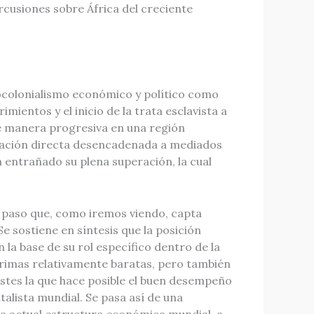
ercusiones sobre África del creciente
colonialismo económico y político como
ientos y el inicio de la trata esclavista a
 de manera progresiva en una región
zación directa desencadenada a mediados
n entrañado su plena superación, la cual
́, paso que, como iremos viendo, capta
 sostiene en síntesis que la posición
n la base de su rol específico dentro de la
primas relativamente baratas, pero también
ostes la que hace posible el buen desempeño
alista mundial. Se pasa así de una
 la actual estructura económica mundial, a