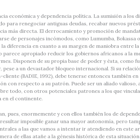
cia económica y dependencia política. La sumisión a los d
gado para renegociar antiguas deudas, recabar nuevos pré
ncia más directa. El derrocamiento y promoción de mandat
arse de personajes incómodos, como Lumumba, Bokassa o Sa
 la diferencia en cuanto a su margen de maniobra entre la c
no parece apropiado reducir los gobiernos africanos a la me
rmes. Disponen de su propia base de poder y ésta, como fu
r, pese a un devastador bloqueo internacional. Si su relaci
-cliente (BADIE, 1992), debe tenerse entonces también en 
ión con respecto a su patrón. Puede ser un aliado valioso
obre todo, con otros potenciales patrones a los que vincula
a en el continente.
n, pues, enormemente y con ellos también los de dependenc
 resultar imposible ganar una mayor autonomía, pero tamp
trales a las que vamos a intentar ir atendiendo en este art
era de ellas atañe a la génesis histórica de esta situacio