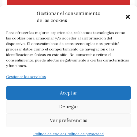
Gestionar el consentimiento
de las cookies
Para ofrecer las mejores experiencias, utilizamos tecnologías como
las cookies para almacenar y/o acceder a la información del
dispositivo. El consentimiento de estas tecnologías nos permitirá
procesar datos como el comportamiento de navegación o las
Comprar la revista
identificaciones únicas en este sitio. No consentir o retirar el
consentimiento, puede afectar negativamente a ciertas características
y funciones.
Gestionar los servicios
ANTERIOR
SIGUIENTE
Aceptar
Denegar
Todos los derechos reservados © 2026 Revista Ábaco || Créditos:
Ver preferencias
1331
&
Tema Astra para WordPress
||
Cookies
·
Privacidad
·
Accesibilidad
Política de cookies
Política de privacidad