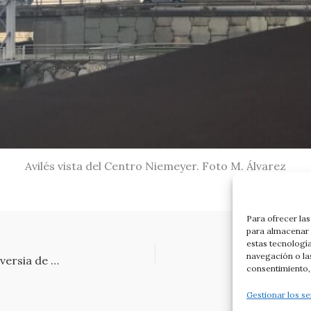
Avilés vista del Centro Niemeyer. Foto M. Álvarez
Para ofrecer la
para almacenar y
estas tecnologí
navegación o las
El Turismo. Desarrollo, transformación y controversia de un fenómeno social en el número 98 de la revista Ábaco
consentimiento, 
Gestionar los se