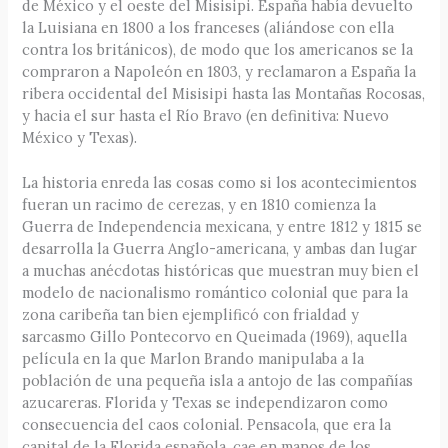
de México y el oeste del Misisipi. España había devuelto
la Luisiana en 1800 a los franceses (aliándose con ella
contra los británicos), de modo que los americanos se la
compraron a Napoleón en 1803, y reclamaron a España la
ribera occidental del Misisipi hasta las Montañas Rocosas,
y hacia el sur hasta el Río Bravo (en definitiva: Nuevo
México y Texas).
La historia enreda las cosas como si los acontecimientos
fueran un racimo de cerezas, y en 1810 comienza la
Guerra de Independencia mexicana, y entre 1812 y 1815 se
desarrolla la Guerra Anglo-americana, y ambas dan lugar
a muchas anécdotas históricas que muestran muy bien el
modelo de nacionalismo romántico colonial que para la
zona caribeña tan bien ejemplificó con frialdad y
sarcasmo Gillo Pontecorvo en Queimada (1969), aquella
película en la que Marlon Brando manipulaba a la
población de una pequeña isla a antojo de las compañías
azucareras. Florida y Texas se independizaron como
consecuencia del caos colonial. Pensacola, que era la
capital de la Florida española, cae en manos de los