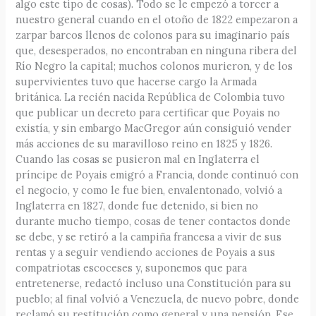
algo este tipo de cosas). Todo se le empezó a torcer a
nuestro general cuando en el otoño de 1822 empezaron a
zarpar barcos llenos de colonos para su imaginario país
que, desesperados, no encontraban en ninguna ribera del
Río Negro la capital; muchos colonos murieron, y de los
supervivientes tuvo que hacerse cargo la Armada
británica. La recién nacida República de Colombia tuvo
que publicar un decreto para certificar que Poyais no
existía, y sin embargo MacGregor aún consiguió vender
más acciones de su maravilloso reino en 1825 y 1826.
Cuando las cosas se pusieron mal en Inglaterra el
príncipe de Poyais emigró a Francia, donde continuó con
el negocio, y como le fue bien, envalentonado, volvió a
Inglaterra en 1827, donde fue detenido, si bien no
durante mucho tiempo, cosas de tener contactos donde
se debe, y se retiró a la campiña francesa a vivir de sus
rentas y a seguir vendiendo acciones de Poyais a sus
compatriotas escoceses y, suponemos que para
entretenerse, redactó incluso una Constitución para su
pueblo; al final volvió a Venezuela, de nuevo pobre, donde
reclamó su restitución como general y una pensión. Ese