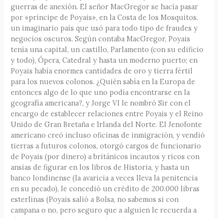
guerras de anexión. El señor MacGregor se hacía pasar
por «príncipe de Poyais», en la Costa de los Mosquitos,
un imaginario país que usó para todo tipo de fraudes y
negocios oscuros. Según contaba MacGregor, Poyais
tenía una capital, un castillo, Parlamento (con su edificio
y todo), Ópera, Catedral y hasta un moderno puerto; en
Poyais había enormes cantidades de oro y tierra fértil
para los nuevos colonos. ¿Quién sabía en la Europa de
entonces algo de lo que uno podía encontrarse en la
geografía americana?, y Jorge VI le nombró Sir con el
encargo de establecer relaciones entre Poyais y el Reino
Unido de Gran Bretaña e Irlanda del Norte. El Jenofonte
americano creó incluso oficinas de inmigración, y vendió
tierras a futuros colonos, otorgó cargos de funcionario
de Poyais (por dinero) a británicos incautos y ricos con
ansias de figurar en los libros de Historia, y hasta un
banco londinense (la avaricia a veces lleva la penitencia
en su pecado), le concedió un crédito de 200.000 libras
esterlinas (Poyais salió a Bolsa, no sabemos si con
campana o no, pero seguro que a alguien le recuerda a