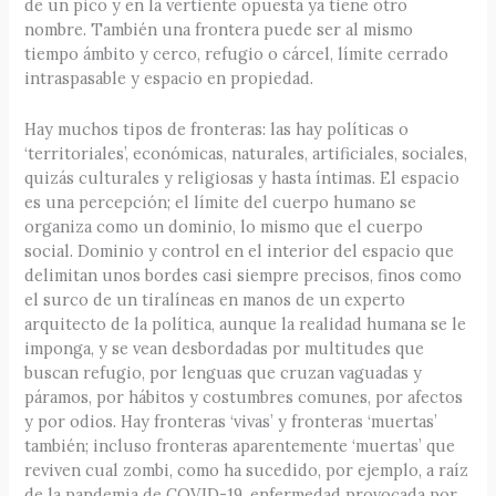
de un pico y en la vertiente opuesta ya tiene otro
nombre. También una frontera puede ser al mismo
tiempo ámbito y cerco, refugio o cárcel, límite cerrado
intraspasable y espacio en propiedad.
Hay muchos tipos de fronteras: las hay políticas o
‘territoriales’, económicas, naturales, artificiales, sociales,
quizás culturales y religiosas y hasta íntimas. El espacio
es una percepción; el límite del cuerpo humano se
organiza como un dominio, lo mismo que el cuerpo
social. Dominio y control en el interior del espacio que
delimitan unos bordes casi siempre precisos, finos como
el surco de un tiralíneas en manos de un experto
arquitecto de la política, aunque la realidad humana se le
imponga, y se vean desbordadas por multitudes que
buscan refugio, por lenguas que cruzan vaguadas y
páramos, por hábitos y costumbres comunes, por afectos
y por odios. Hay fronteras ‘vivas’ y fronteras ‘muertas’
también; incluso fronteras aparentemente ‘muertas’ que
reviven cual zombi, como ha sucedido, por ejemplo, a raíz
de la pandemia de COVID-19, enfermedad provocada por