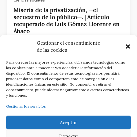
Ciencias sociales
Miseria de la privatización, —el
secuestro de lo público—. | Artículo
recuperado de Luis Gómez Llorente en
Ábaco
20 diciembre, 2018
Gestionar el consentimiento
de las cookies
Gómez Llorente defiende la escuela pública como
un bien común esencial para la libertad,
Para ofrecer las mejores experiencias, utilizamos tecnologías como
advirtiendo que la privatización y el dogmatismo
las cookies para almacenar y/o acceder a la información del
destruyen la convivencia democrática y la
dispositivo. El consentimiento de estas tecnologías nos permitirá
independencia científica.
Continuar leyendo
procesar datos como el comportamiento de navegación o las
identificaciones únicas en este sitio. No consentir o retirar el
Miseria de la privatización, —el secuestro de lo
consentimiento, puede afectar negativamente a ciertas características
público—. | Artículo recuperado de Luis Gómez
y funciones.
Llorente en Ábaco
Gestionar los servicios
Aceptar
Denegar