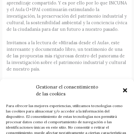
aprendizaje compartido. Y es por ello por lo que INCUNA
y el Aula G+IPAI continuarán estimulando la
investigación, la preservación del patrimonio industrial y
cultural, la sostenibilidad ambiental y la conciencia cívica
de la ciudadanía para dar un futuro a nuestro pasado.
Invitamos a la lectura de «Miradas desde el Aula», este
interesante y documentado libro, un testimonio de una
de las propuestas más rigurosas dentro del panorama de
la investigación sobre el patrimonio industrial y cultural
de nuestro país.
Gestionar el consentimiento
de las cookies
Reseña publicada en el nº 115 de la Revista Ábaco
Para ofrecer las mejores experiencias, utilizamos tecnologías como
las cookies para almacenar y/o acceder a la información del
dispositivo. El consentimiento de estas tecnologías nos permitirá
procesar datos como el comportamiento de navegación o las
identificaciones únicas en este sitio. No consentir o retirar el
Comprar la revista Ábaco 115
consentimiento, puede afectar negativamente a ciertas características