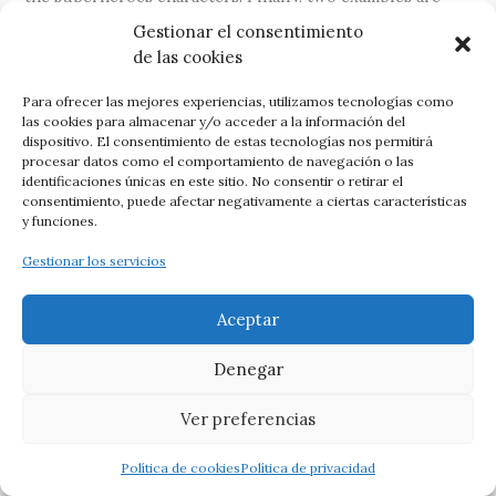
shown of how superheroes can be a reference for young
Gestionar el consentimiento
people.
de las cookies
====
Para ofrecer las mejores experiencias, utilizamos tecnologías como
las cookies para almacenar y/o acceder a la información del
dispositivo. El consentimiento de estas tecnologías nos permitirá
Psicopatología del siglo XXI
procesar datos como el comportamiento de navegación o las
identificaciones únicas en este sitio. No consentir o retirar el
Roberto García Sánchez
consentimiento, puede afectar negativamente a ciertas características
y funciones.
Palabras clave
: adolescencia; nuevas tecnologías;
Gestionar los servicios
psicopatología; trastornos mentales.
Resumen
:
Aceptar
El desarrollo humano se encamina hacia el crecimiento
personal y social, éste avanza en la adolescencia mediante
Denegar
la mejora de habilidades que permitan la convivencia
social positiva, defendiendo las necesidades personales y
Ver preferencias
grupales en un ajuste e integración transformadores
(Krauskopf, 1995). El período comprendido entre los diez
Política de cookies
Política de privacidad
y los catorce años refleja importantes transformaciones