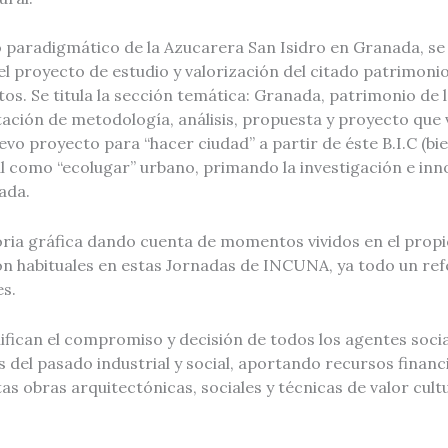
so paradigmático de la Azucarera San Isidro en Granada, s
el proyecto de estudio y valorización del citado patrimoni
s. Se titula la sección temática: Granada, patrimonio de l
ción de metodología, análisis, propuesta y proyecto que 
vo proyecto para “hacer ciudad” a partir de éste B.I.C (bie
ral como “ecolugar” urbano, primando la investigación e in
ada.
ria gráfica dando cuenta de momentos vividos en el propio
son habituales en estas Jornadas de INCUNA, ya todo un ref
es.
nifican el compromiso y decisión de todos los agentes socia
s del pasado industrial y social, aportando recursos financi
as obras arquitectónicas, sociales y técnicas de valor cult