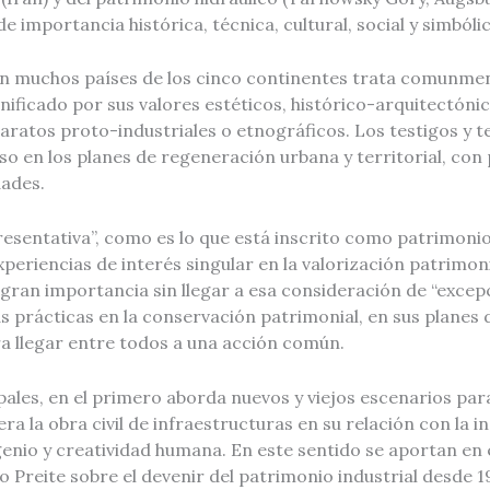
mportancia histórica, técnica, cultural, social y simbólic
en muchos países de los cinco continentes trata comunmen
ficado por sus valores estéticos, histórico-arquitectóni
paratos proto-industriales o etnográficos. Los testigos y 
en los planes de regeneración urbana y territorial, con po
dades.
resentativa”, como es lo que está inscrito como patrimonio
riencias de interés singular en la valorización patrimonia
ran importancia sin llegar a esa consideración de “excep
prácticas en la conservación patrimonial, en sus planes d
a llegar entre todos a una acción común.
ales, en el primero aborda nuevos y viejos escenarios para e
ra la obra civil de infraestructuras en su relación con la
ngenio y creatividad humana. En este sentido se aportan en
 Preite sobre el devenir del patrimonio industrial desde 1