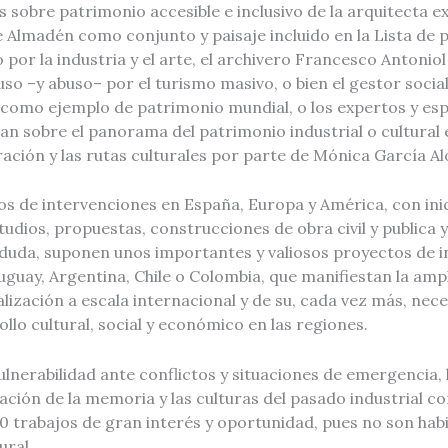
s sobre patrimonio accesible e inclusivo de la arquitecta e
Almadén como conjunto y paisaje incluido en la Lista de p
 por la industria y el arte, el archivero Francesco Antonio
so –y abuso– por el turismo masivo, o bien el gestor social
a como ejemplo de patrimonio mundial, o los expertos y esp
nan sobre el panorama del patrimonio industrial o cultural 
ración y las rutas culturales por parte de Mónica García A
de intervenciones en España, Europa y América, con inic
studios, propuestas, construcciones de obra civil y publica y
 duda, suponen unos importantes y valiosos proyectos de in
ruguay, Argentina, Chile o Colombia, que manifiestan la ampl
lización a escala internacional y de su, cada vez más, nec
llo cultural, social y económico en las regiones.
 vulnerabilidad ante conflictos y situaciones de emergencia
ación de la memoria y las culturas del pasado industrial 
0 trabajos de gran interés y oportunidad, pues no son hab
ural.