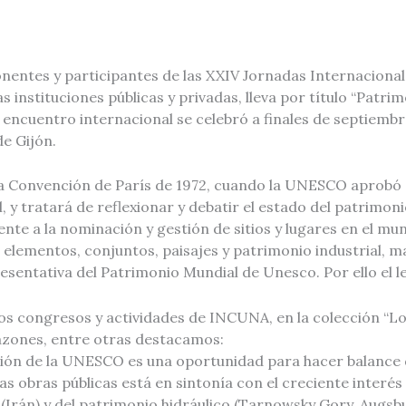
 ponentes y participantes de las XXIV Jornadas Internacion
instituciones públicas y privadas, lleva por título “Patrim
ta y encuentro internacional se celebró a finales de septiem
e Gijón.
a Convención de París de 1972, cuando la UNESCO aprobó 
 y tratará de reflexionar y debatir el estado del patrimonio 
nte a la nominación y gestión de sitios y lugares en el m
 elementos, conjuntos, paisajes y patrimonio industrial, ma
presentativa del Patrimonio Mundial de Unesco. Por ello el lem
n los congresos y actividades de INCUNA, en la colección 
azones, entre otras destacamos:
ión de la UNESCO es una oportunidad para hacer balance d
as obras públicas está en sintonía con el creciente intere
(Irán) y del patrimonio hidráulico (Tarnowsky Gory, Augs