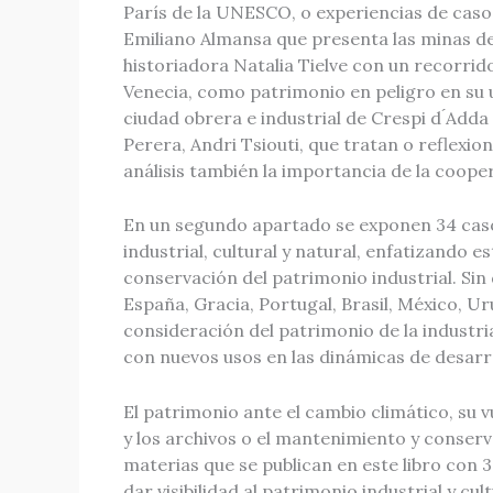
París de la UNESCO, o experiencias de caso
Emiliano Almansa que presenta las minas de 
historiadora Natalia Tielve con un recorrido
Venecia, como patrimonio en peligro en su u
ciudad obrera e industrial de Crespi d ́Add
Perera, Andri Tsiouti, que tratan o reflexio
análisis también la importancia de la coope
En un segundo apartado se exponen 34 casos 
industrial, cultural y natural, enfatizando e
conservación del patrimonio industrial. Sin
España, Gracia, Portugal, Brasil, México, U
consideración del patrimonio de la industria
con nuevos usos en las dinámicas de desarro
El patrimonio ante el cambio climático, su
y los archivos o el mantenimiento y conserv
materias que se publican en este libro con 3
dar visibilidad al patrimonio industrial y cult