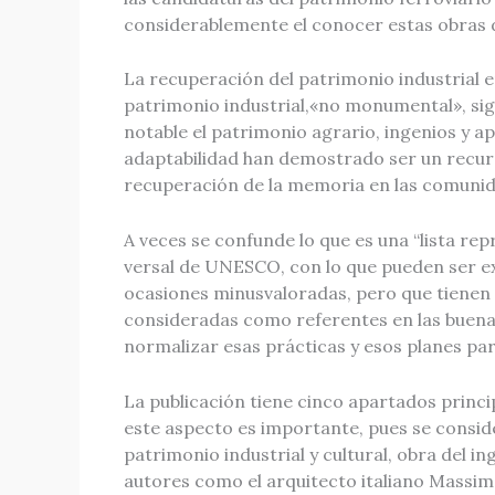
considerablemente el conocer estas obras de i
La recuperación del patrimonio industrial 
patrimonio industrial,«no monumental», signi
notable el patrimonio agrario, ingenios y a
adaptabilidad han demostrado ser un recurso 
recuperación de la memoria en las comuni
A veces se confunde lo que es una “lista rep
versal de UNESCO, con lo que pueden ser expe
ocasiones minusvaloradas, pero que tienen g
consideradas como referentes en las buenas 
normalizar esas prácticas y esos planes par
La publicación tiene cinco apartados princip
este aspecto es importante, pues se conside
patrimonio industrial y cultural, obra del i
autores como el arquitecto italiano Massimo