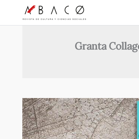
Ir
al
contenido
Granta Collag