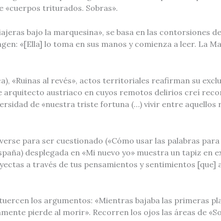
e «cuerpos triturados. Sobras».
Viajeras bajo la marquesina», se basa en las contorsiones 
en: «[Ella] lo toma en sus manos y comienza a leer. La M
a), «Ruinas al revés», actos territoriales reafirman su excl
ese arquitecto austriaco en cuyos remotos delirios creí re
versidad de «nuestra triste fortuna (…) vivir entre aquellos
erse para ser cuestionado («Cómo usar las palabras para 
spaña) desplegada en «Mi nuevo yo» muestra un tapiz en exp
yectas a través de tus pensamientos y sentimientos [que] a
tuercen los argumentos: «Mientras bajaba las primeras pla
mente pierde al morir». Recorren los ojos las áreas de «Sop