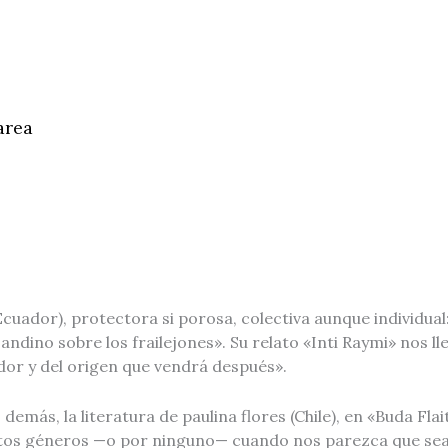
area
uador), protectora si porosa, colectiva aunque individual: «
andino sobre los frailejones». Su relato «Inti Raymi» nos l
dor y del origen que vendrá después».
emás, la literatura de paulina flores (Chile), en «Buda Flai
ntos géneros —o por ninguno— cuando nos parezca que sea e