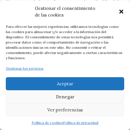
literature and, also, to the emergence from the 60s of the
different national states and their corresponding
Gestionar el consentimiento
literatures.
de las cookies
Para ofrecer las mejores experiencias, utilizamos tecnologías como
las cookies para almacenar y/o acceder a la información del
dispositivo. El consentimiento de estas tecnologías nos permitirá
====
procesar datos como el comportamiento de navegación o las
identificaciones únicas en este sitio. No consentir o retirar el
consentimiento, puede afectar negativamente a ciertas características
y funciones.
Antonio César Moreno Cantano
Gestionar los servicios
Aceptar
6.5. Videojuegos: identidad cultural, postcolonialismo y
videojuegos
Denegar
Palabras clave
: África; videojuegos; problemáticas
Ver preferencias
contemporáneas; sociedad digital; game studies.
Resumen
: Los estudios de desarrollo de videojuegos
Política de cookies
Política de privacidad
africanos están creando productos donde se ven